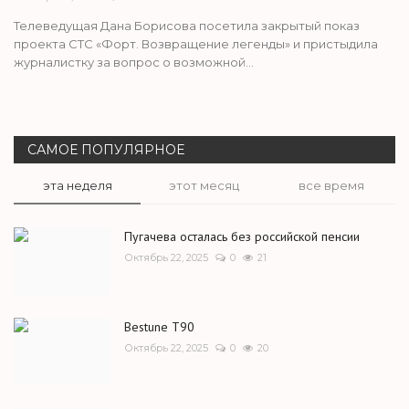
Телеведущая Дана Борисова посетила закрытый показ
Общество
проекта СТС «Форт. Возвращение легенды» и пристыдила
журналистку за вопрос о возможной...
Экономика
Прочее
САМОЕ ПОПУЛЯРНОЕ
Интересно
эта неделя
этот месяц
все время
Пугачева осталась без российской пенсии
Октябрь 22, 2025
0
21
Bestune T90
Октябрь 22, 2025
0
20