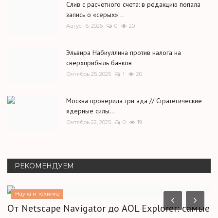
Слив с расчетного счета: в редакцию попала
запись о «серых»...
Август 6, 2026
0
20
Эльвира Набиуллина против налога на
сверхприбыль банков
Октябрь 25, 2025
1
20
Москва проверила три ада // Стратегические
ядерные силы...
Октябрь 22, 2025
0
19
РЕКОМЕНДУЕМ
Наука и техника
От Netscape Navigator до AOL Explorer: самые