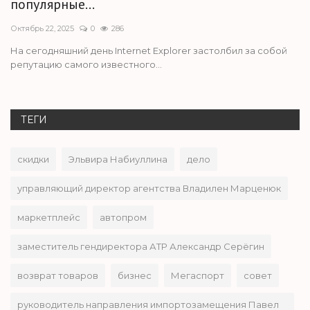
популярные...
Октябрь 22, 2025
0
286
На сегодняшний день Internet Explorer застолбил за собой
репутацию самого известного...
ТЕГИ
скидки
Эльвира Набиуллина
дело
управляющий директор агентства Владилен Марценюк
маркетплейс
автопром
заместитель гендиректора АТР Александр Серёгин
возврат товаров
бизнес
Мегаспорт
совет
руководитель направления импортозамещения Павел