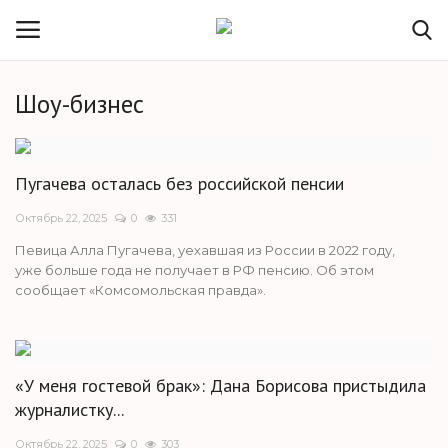
Шоу-бизнес
Войти
Регистрация
Правила и условия
Пугачева осталась без российской пенсии
Октябрь 22, 2025
0
331
В мире
Певица Алла Пугачева, уехавшая из России в 2022 году,
уже больше года не получает в РФ пенсию. Об этом
Обратная связь
сообщает «Комсомольская правда».
Автомобили
Политика
«У меня гостевой брак»: Дана Борисова пристыдила
журналистку...
Спорт
Октябрь 22, 2025
0
303